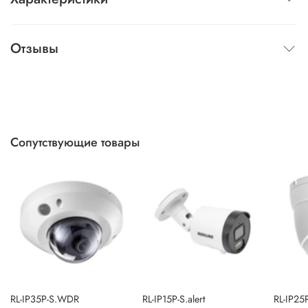
Отзывы
Сопутствующие товары
RL-IP35P-S.WDR
RL-IP15P-S.alert
RL-IP25P