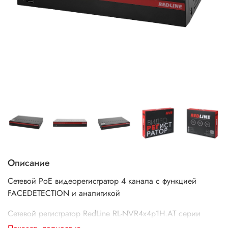
Описание
Сетевой PoE видеорегистратор 4 канала с функцией
FACEDETECTION и аналитикой
Сетевой регистратор RedLine RL-NVR4x4p1H.AT серии
ATLET предназначен для решения задач безопасности и