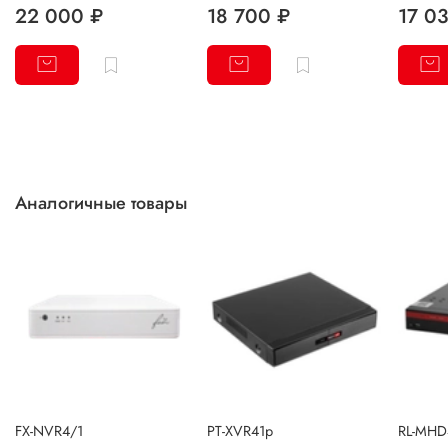
22 000 ₽
18 700 ₽
17 0
Аналогичные товары
FX-NVR4/1
PT-XVR41p
RL-MHD