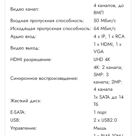
пересечение линии, оставленные/исчезнувшие объекты,
4 каналов, до
Видео канал:
обнаружение пешехода, обнаружение лиц и подсчет
8МП
посетителей, - позволяют записывать только важные
Входная пропускная способность:
50 Мбит/c
события, экономя дисковое пространство, и
Исходящая пропускная способность:
64 Мбит/c
оптимизировать работу всей системы видеонаблюдения.
Аудио вход:
4 x IP, 1 x RCA
1 x HDMI, 1 x
Видео выход:
VGA
HDMI разрешение:
UHD 4K
4K: 2 канала;
5MP: 3
Синхронное воспроизведение:
канала; 2MP:
4 канала
1x SATA до 14
Жесткий диск:
Тб
E-SATA:
1 порт
USB:
2 x USB2.0
Управление:
Мышь
1 x RJ45 10M/