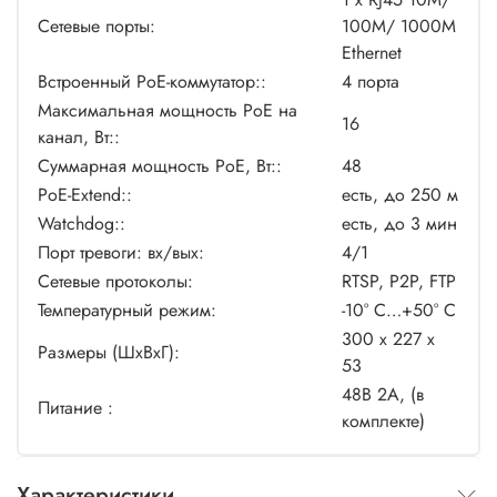
Сетевые порты:
100M/ 1000M
Ethernet
Встроенный PoE-коммутатор::
4 порта
Максимальная мощность PoE на
16
канал, Вт::
Суммарная мощность PoE, Вт::
48
PoE-Extend::
есть, до 250 м
Watchdog::
есть, до 3 мин
Порт тревоги: вх/вых:
4/1
Сетевые протоколы:
RTSP, P2P, FTP
Температурный режим:
-10° C…+50° С
300 x 227 x
Размеры (ШxВxГ):
53
48В 2А, (в
Питание :
комплекте)
Характеристики