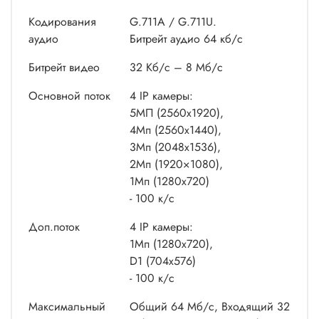
Кодирования
G.711A / G.711U.
аудио
Битрейт аудио 64 кб/с
Битрейт видео
32 Кб/с – 8 Мб/с
Основной поток
4 IP камеры:
5МП (2560х1920),
4Мп (2560х1440),
3Мп (2048х1536),
2Мп (1920×1080),
1Мп (1280х720)
- 100 к/с
Доп.поток
4 IP камеры:
1Мп (1280х720),
D1 (704х576)
- 100 к/с
Максимальный
Общий 64 Мб/с, Входящий 32