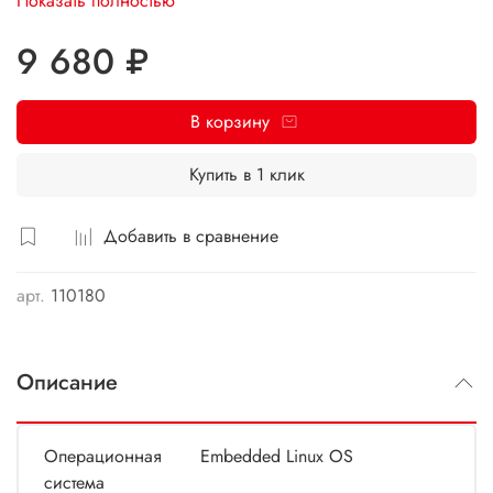
Показать полностью
5МП. FX-iNVR4/1-4P исполнен в металлическом корпусе,
позволяет установить 1 Ж/д 3,5" SATA3 до 8Тб.
9 680 ₽
В корзину
Купить в 1 клик
Добавить в сравнение
арт.
110180
Описание
Операционная
Embedded Linux OS
система