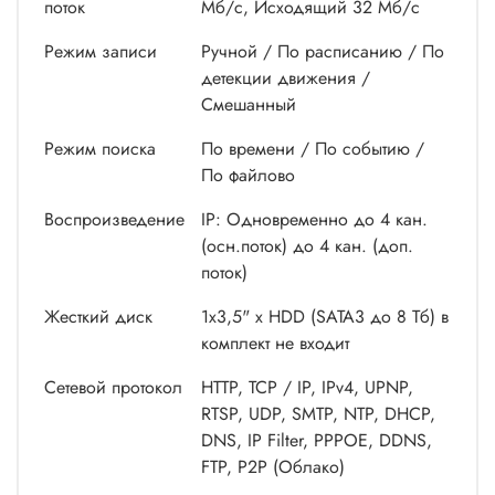
поток
Мб/с, Исходящий 32 Мб/с
Режим записи
Ручной / По расписанию / По
детекции движения /
Смешанный
Режим поиска
По времени / По событию /
По файлово
Воспроизведение
IP: Одновременно до 4 кан.
(осн.поток) до 4 кан. (доп.
поток)
Жесткий диск
1х3,5" x HDD (SATA3 до 8 Тб) в
комплект не входит
Сетевой протокол
HTTP, TCP / IP, IPv4, UPNP,
RTSP, UDP, SMTP, NTP, DHCP,
DNS, IP Filter, PPPOE, DDNS,
FTP, P2P (Облако)