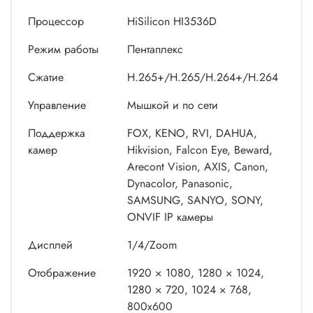
Процессор
HiSilicon HI3536D
Режим работы
Пентаплекс
Сжатие
H.265+/H.265/H.264+/H.264
Управление
Мышкой и по сети
Поддержка
FOX, KENO, RVI, DAHUA,
камер
Hikvision, Falcon Eye, Beward,
Arecont Vision, AXIS, Canon,
Dynacolor, Panasonic,
SAMSUNG, SANYO, SONY,
ONVIF IP камеры
Дисплей
1/4/Zoom
Отображение
1920 × 1080, 1280 × 1024,
1280 × 720, 1024 × 768,
800x600