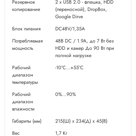
Резервное
2 х USB 2.0 - флешка, HDD
копирование
(переносной), DropBox,
Google Dirve
Блок питания
DC48V/1,35A
Потребляемая
48В DC / 1.9A, до 7 Вт без
мощность
HDD и камер До 90 Вт при
полной нагрузке
Рабочий
-10°C...+55°C
диапазон
температуры
Рабочий
0%...90%
диапазон
влажности
Габариты (мм)
215(Ш) х 234(Д) х 45(В)
Вес
1,7 Кг