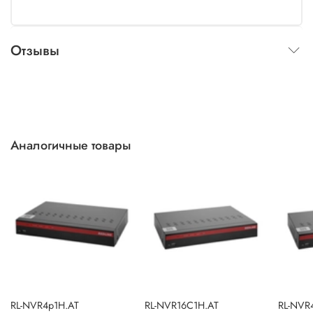
Отзывы
Аналогичные товары
RL-NVR4p1H.AT
RL-NVR16C1H.AT
RL-NVR