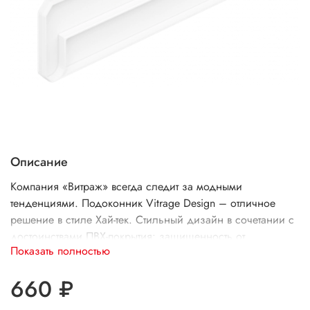
Описание
Компания «Витраж» всегда следит за модными
тенденциями. Подоконник Vitrage Design – отличное
решение в стиле Хай-тек. Стильный дизайн в сочетании с
достоинствами ПВХ-покрытия: защищенность от
Показать полностью
локальных механических повреждений, воздействия
невысоких температур, кислотосодержащих и едких
660 ₽
веществ, остатков пищевых продуктов, спиртов.