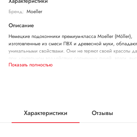
Характеристики
Бренд:
Moeller
Описание
Немецкие подоконники премиум-класса Moeller (Möller),
изготовленные из смеси ПВХ и древесной муки, обладаю
уникальными свойствами. Они не теряют своей красоты д
при длительном воздействии солнечных лучей, влаги, вы
Показать полностью
и низких температур. Подоконники отличаются высокой
прочностью — вы можете смело опираться на них, встават
них или ставить любые тяжелые предметы. Благодаря отл
эксплуатационным характеристикам, продукция этого брен
пользуется популярностью как в Европе, так и на отечеств
рынке.
Характеристики
Отзывы