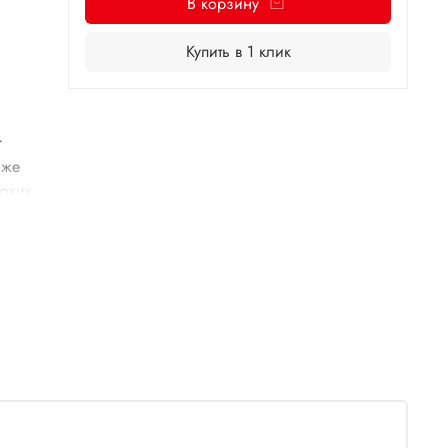
В корзину
Купить в 1 клик
т
аже
соких
ь на
ичным
да
енном