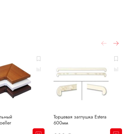
льный
Торцевая заглушка Estera
Т
eller
600мм
E