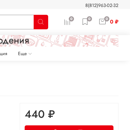
8(812)963-02-32
0
0
0
0 ₽
ация
Еще
440 ₽