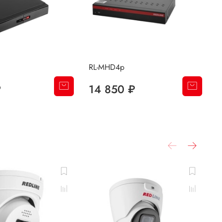
RL-MHD4p
P
₽
14 850 ₽