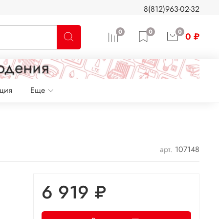
8(812)963-02-32
0
0
0
0 ₽
ация
Еще
арт.
107148
6 919 ₽