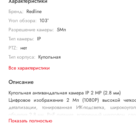
Характеристики
Бренд:
Redline
Угол обзора:
103°
Разрешение камеры:
5Мп
Тип камеры:
IP
PTZ:
нет
Тип корпуса:
Купольная
Все характеристики
Описание
Купольная антивандальная камера IP 2 MP (2.8 мм)
Цифровое изображение 2 Мп (1080Р) высокой четко
детализации, тонированная ИК-подсветка, широкоуго
объектив 2,8 мм, PoE питание, встроенный микрофон, сло
Показать полностью
microSD - это купольная универсальная IP-видеок
RedLine RL-IP22P-S.eco.