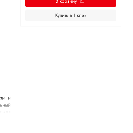
В корзину
Купить в 1 клик
сти и
льный
т для
амера