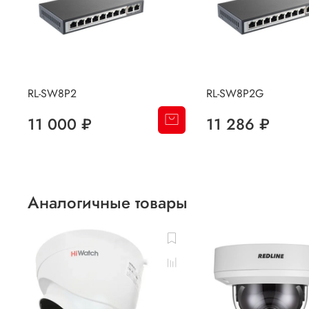
RL-SW8P2
RL-SW8P2G
11 000 ₽
11 286 ₽
Аналогичные товары