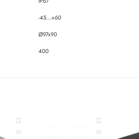
IP67
-45…+60
Ø97x90
400