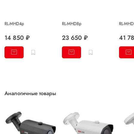
RL-MHD4p
RL-MHD8p
RL-MHD
14 850 ₽
23 650 ₽
41 7
Аналогичные товары