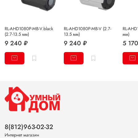
RL-AHD1080P-MB-V.black
RL-AHD1080P-MB-V (2.7-
RL-AHD1
(2.7-13.5 мм)
13.5 мм)
мм)
9 240 ₽
9 240 ₽
5 170
8(812)963-02-32
Интернет магазин