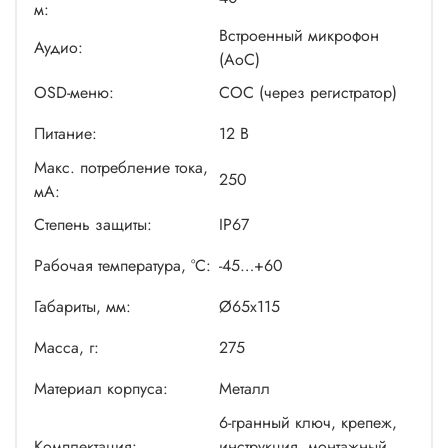
м:
Встроенный микрофон
Аудио:
(AoC)
OSD-меню:
COC (через регистратор)
Питание:
12 В
Макс. потребление тока,
250
мА:
Степень защиты:
IP67
Рабочая температура, °С:
-45…+60
Габариты, мм:
Ø65x115
Масса, г:
275
Материал корпуса:
Металл
6-гранный ключ, крепеж,
Комплектация:
инструкция, монтажный