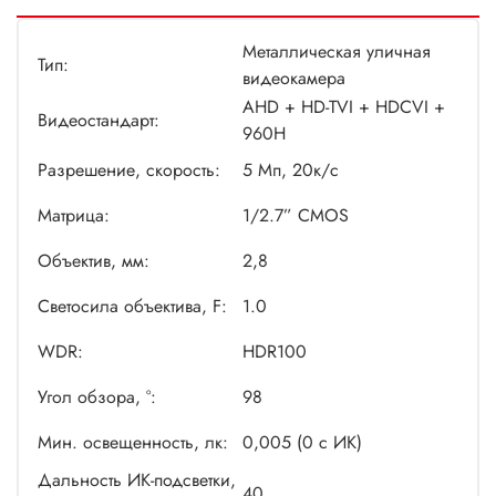
видеоконтроля. Используется для установки на улице и в
помещениях, где требования к качеству изображения и
Металлическая уличная
Тип:
детализации максимальны вне зависимости от времени
видеокамера
суток, качества освещения и погодных условий.
AHD + HD-TVI + HDCVI +
Видеостандарт:
960H
Разрешение, скорость:
5 Мп, 20к/с
Матрица:
1/2.7” CMOS
Объектив, мм:
2,8
Светосила объектива, F:
1.0
WDR:
HDR100
Угол обзора, °:
98
Мин. освещенность, лк:
0,005 (0 с ИК)
Дальность ИК-подсветки,
40