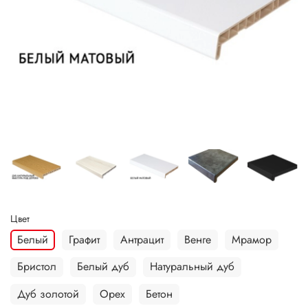
Цвет
Белый
Графит
Антрацит
Венге
Мрамор
Бристол
Белый дуб
Натуральный дуб
Дуб золотой
Орех
Бетон