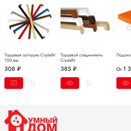
Торцевая заглушка Crystallit
Торцевой соединитель
Подоконн
700 мм
Crystallit
308 ₽
385 ₽
1 
От