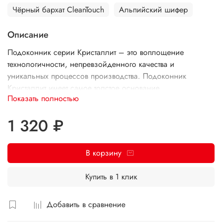
Чёрный бархат CleanTouch
Альпийский шифер
Описание
Подоконник серии Кристаллит – это воплощение
технологичности, непревзойденного качества и
уникальных процессов производства. Подоконник
Кристаллит имеет самое толстое основание,
Показать полностью
представленное на рынке, изготовлен из экологичного
первичного сырья. На идеально ровную поверхность,
1 320 ₽
полученную путем шлифования на специализированном
обрабатывающем центре, нанесена высоко качественная
пленка, которая обладает, без преувеличения, почти
В корзину
совершенными характеристиками и свойствами.
Подоконник Кристаллит – это 32 дизайнерских декора, 5
Купить в 1 клик
типов поверхности, и ширина полотна до 700 мм.
Добавить в сравнение