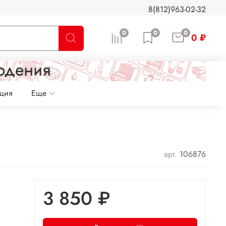
8(812)963-02-32
0
0
0
0 ₽
ация
Еще
арт.
106876
3 850 ₽