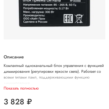
Описание
Компактный одноканальный блок управления с функцией
диммирования (регулировки яркости света). Работает со
всеми типами ламп, поддерживающими функцию
диммирования.
Показать полностью
Устанавливаются перед диммируемым источником
освещения. Получая сигнал от передатчиков блок
3 828 ₽
замыкает/размыкает/диммирует электрическую цепь.