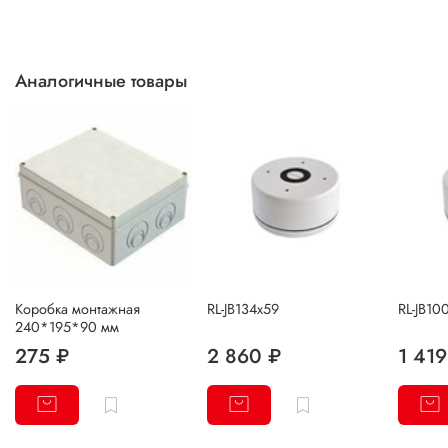
Аналогичные товары
Коробка монтажная
RL-JB134х59
RL-JB10
240*195*90 мм
275 ₽
2 860 ₽
1 419