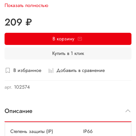
коробки идеально подходят для установки различных
Показать полностью
компонентов. Этот продукт отличается высокой степенью
безопасности и долгим сроком службы, что делает его
209 ₽
оптимальным выбором для использования в различных
условиях эксплуатации.
В корзину
Купить в 1 клик
В избранное
Добавить в сравнение
арт.
102574
Описание
Степень защиты (IP)
IP66